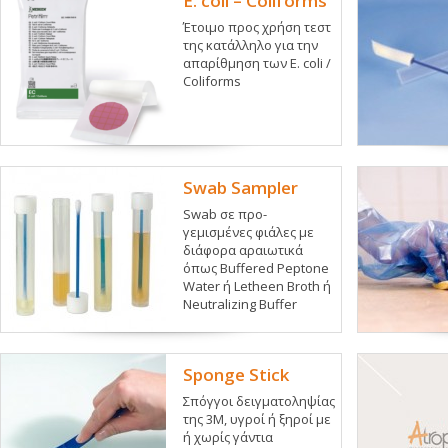
E. coli – Coliforms
Έτοιμο προς χρήση τεστ
της κατάλληλο για την
απαρίθμηση των E. coli /
Coliforms
Swab Sampler
Swab σε προ-
γεμισμένες φιάλες με
διάφορα αραιωτικά
όπως Buffered Peptone
Water ή Letheen Broth ή
Neutralizing Buffer
Sponge Stick
Σπόγγοι δειγματοληψίας
της 3Μ, υγροί ή ξηροί με
ή χωρίς γάντια