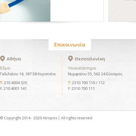
Επικοινωνία
Αθήνα
Θεσσαλονίκη
Έδρα:
Υποκατάστημα:
Γαλιλαίου 14, 187 58 Κερατσίνι
Νυμφαίου 55, 562 24 Εύοσμος
T:
210 4004 320
T:
2310 700 110 / 112
F:
210 4001 141
F:
2310 700 111
© Copyright 2014 - 2020 Atropos | All rights reserved