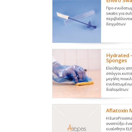
Enviro Sw
Προ-ενυδατωμ
swabs για συ
περιβαλλοντι
δειγμάτων
Hydrated 
Sponges
Ελεύθεροι απ
σπόγγοι κυττα
μεγάλη ποικιλ
ενυδατωμένω
διαλυμάτων
Aflatoxin 
Η EuroProxima
αναπτύξει ένα
ευαίσθητο ELI