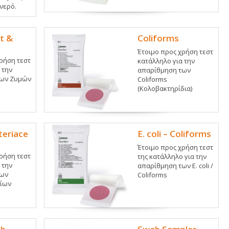
νερό.
t &
Coliforms
Έτοιμο προς χρήση τεστ
ρήση τεστ
κατάλληλο για την
 την
απαρίθμηση των
των Ζυμών
Coliforms
(Κολοβακτηρίδια)
teriace
E. coli – Coliforms
Έτοιμο προς χρήση τεστ
ρήση τεστ
της κατάλληλο για την
 την
απαρίθμηση των E. coli /
των
Coliforms
ίων