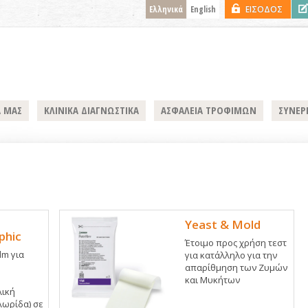
Ελληνικά
English
ΕΙΣΟΔΟΣ
Α ΜΑΣ
ΚΛΙΝΙΚΑ ΔΙΑΓΝΩΣΤΙΚΑ
ΑΣΦΑΛΕΙΑ ΤΡΟΦΙΜΩΝ
ΣΥΝΕΡ
Yeast & Mold
phic
Έτοιμο προς χρήση τεστ
lm για
για κατάλληλο για την
απαρίθμηση των Ζυμών
και Μυκήτων
λική
λωρίδα) σε