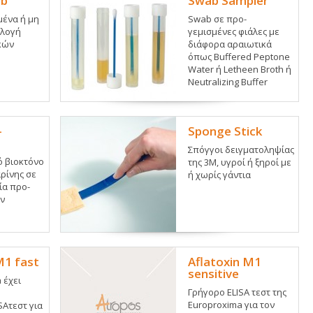
ab
Swab Sampler
ένα ή μη
Swab σε προ-
λλογή
γεμισμένες φιάλες με
κών
διάφορα αραιωτικά
όπως Buffered Peptone
Water ή Letheen Broth ή
Neutralizing Buffer
–
Sponge Stick
Σπόγγοι δειγματοληψίας
ό βιοκτόνο
της 3Μ, υγροί ή ξηροί με
ρίνης σε
ή χωρίς γάντια
ία προ-
ν
M1 fast
Aflatoxin M1
sensitive
 έχει
Γρήγορο ELISA τεστ της
Europroxima για τον
SAτεστ για