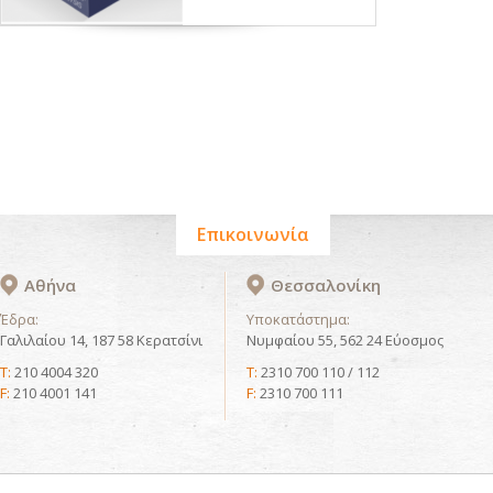
Επικοινωνία
Αθήνα
Θεσσαλονίκη
Έδρα:
Υποκατάστημα:
Γαλιλαίου 14, 187 58 Κερατσίνι
Νυμφαίου 55, 562 24 Εύοσμος
T:
210 4004 320
T:
2310 700 110 / 112
F:
210 4001 141
F:
2310 700 111