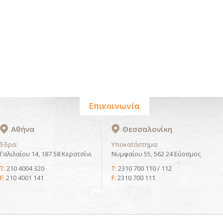
Επικοινωνία
Αθήνα
Θεσσαλονίκη
Έδρα:
Υποκατάστημα:
Γαλιλαίου 14, 187 58 Κερατσίνι
Νυμφαίου 55, 562 24 Εύοσμος
T:
210 4004 320
T:
2310 700 110 / 112
F:
210 4001 141
F:
2310 700 111