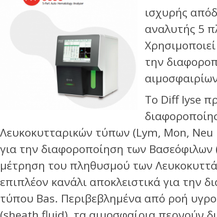
ισχυρής απόδ
αναλυτής 5 
Χρησιμοποιεί
την διαφοροπ
αιμοσφαιρίων
Το Diff lyse 
διαφοροποίη
Λευκοκυτταρικών τύπων (Lym, Mon, Neu κα
για την διαφοροποίηση των Βασεόφιλων (
μέτρηση του πληθυσμού των Λευκοκυττά
επιπλέον κανάλι αποκλειστικά για την 
τύπου Bas. Περιβεβλημένα από ροή υγρ
(sheath fluid), τα αιμοσφαίρια περνούν 