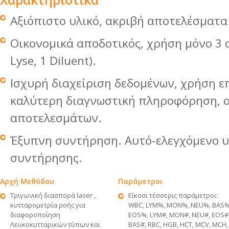
Αξιόπιστο υλικό, ακριβή αποτελέσματα
Οικονομικά αποδοτικός, χρήση μόνο 3 
Lyse, 1 Diluent).
Ισχυρή διαχείριση δεδομένων, χρήση επ
καλύτερη διαγνωστική πληροφόρηση, 
αποτελεσμάτων.
Έξυπνη συντήρηση. Αυτό-ελεγχόμενο υ
συντήρησης.
Αρχή Μεθόδου
Παράμετροι
Τριγωνική διασπορά laser ,
Είκοσι τέσσερις παράμετροι:
κυτταρομετρία ροής για
WBC, LYM%, MON%, NEU%, BAS%
διαφοροποίηση
EOS%, LYM#, MON#, NEU#, EOS#
Λευκοκυτταρικών τύπων και
BAS#, RBC, HGB, HCT, MCV, MCH,