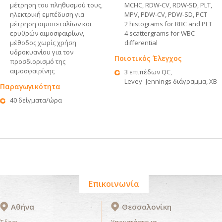
μέτρηση του πληθυσμού τους,
MCHC, RDW-CV, RDW-SD, PLT,
ηλεκτρική εμπέδυση για
MPV, PDW-CV, PDW-SD, PCT
μέτρηση αιμοπεταλίων και
2 histograms for RBC and PLT
ερυθρών αιμοσφαιρίων,
4 scattergrams for WBC
μέθοδος χωρίς χρήση
differential
υδροκυανίου για τον
Ποιοτικός Έλεγχος
προσδιορισμό της
αιμοσφαιρίνης
3 επιπέδων QC,
Levey–Jennings διάγραμμα, XB
Παραγωγικότητα
40 δείγματα/ώρα
Επικοινωνία
Αθήνα
Θεσσαλονίκη