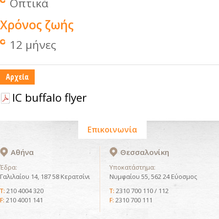
Οπτικά
Χρόνος ζωής
12 μήνες
Αρχεία
IC buffalo flyer
Επικοινωνία
Αθήνα
Θεσσαλονίκη
Έδρα:
Υποκατάστημα:
Γαλιλαίου 14, 187 58 Κερατσίνι
Νυμφαίου 55, 562 24 Εύοσμος
T:
210 4004 320
T:
2310 700 110 / 112
F:
210 4001 141
F:
2310 700 111