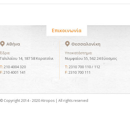
Επικοινωνία
Αθήνα
Θεσσαλονίκη
Έδρα:
Υποκατάστημα:
Γαλιλαίου 14, 187 58 Κερατσίνι
Νυμφαίου 55, 562 24 Εύοσμος
T:
210 4004 320
T:
2310 700 110 / 112
F:
210 4001 141
F:
2310 700 111
© Copyright 2014 - 2020 Atropos | All rights reserved