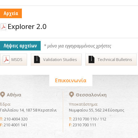
Αρχεία
Explorer 2.0
Λήψεις αρχείων
* μόνο για εγγεγραμμένους χρήστες
MSDS
Validation Studies
Technical Bulletins
Επικοινωνία
Αθήνα
Θεσσαλονίκη
Έδρα:
Υποκατάστημα:
Γαλιλαίου 14, 187 58 Κερατσίνι
Νυμφαίου 55, 562 24 Εύοσμος
T:
210 4004 320
T:
2310 700 110 / 112
F:
210 4001 141
F:
2310 700 111